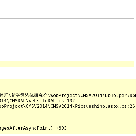
\工单处理\新兴经济体研究会\WebProject\CMSV2014\DbHelper\DbHe
\CMSDAL\WebsiteDAL.cs:102

roject\CMSV2014\CMSV2014\Picsunshine.aspx.cs:26
