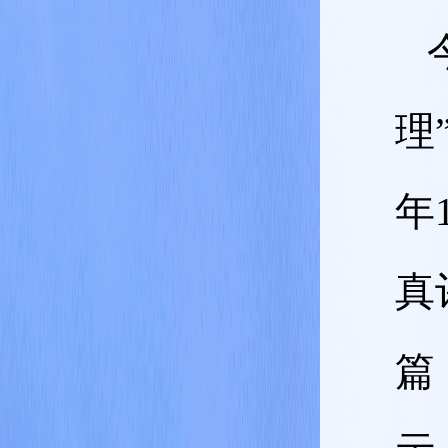
理
年
真
篇