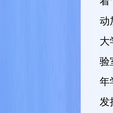
着
动
大
验
年
发