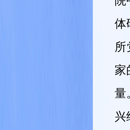
院
体
所
家
量
兴