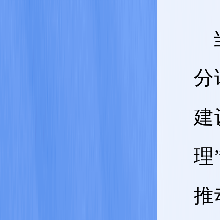
分
建
理
推