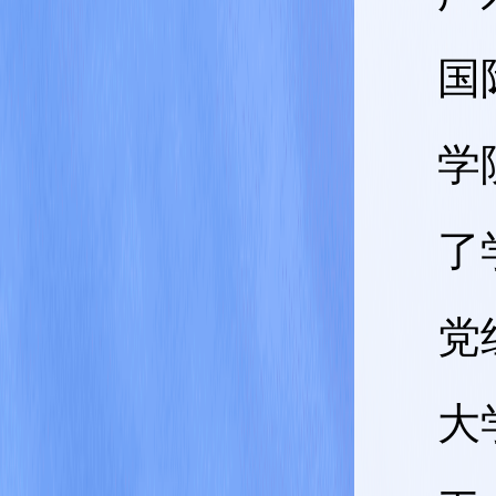
国
学
了
党
大