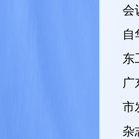
会
自
东
广
市
杂