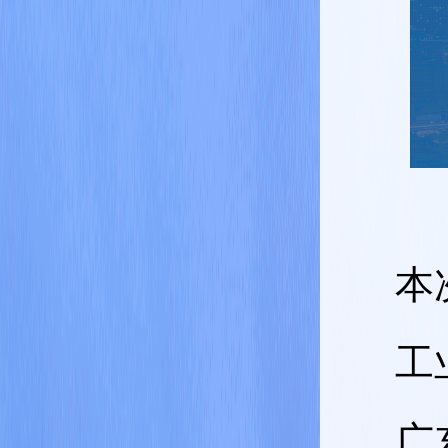
本
工
广