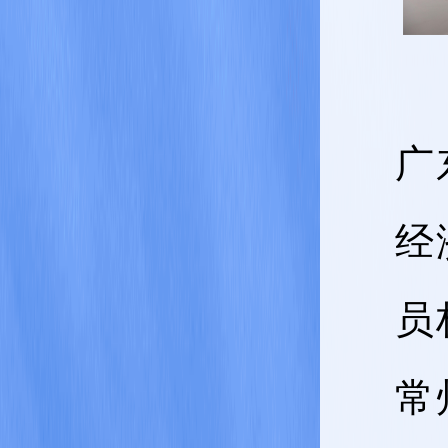
广
经
员
常