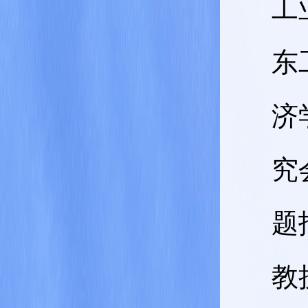
工
东
济
究
题
教